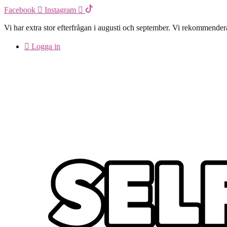
Hoppa
Facebook
Instagram
till
innehåll
Vi har extra stor efterfrågan i augusti och september. Vi rekommendera
Logga in