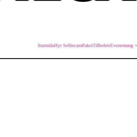
Startsida
Hyr Selfiecam
Paket
Tillbehör
Evenemang