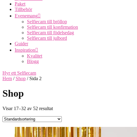
Paket
Tillbehör
Evenemang
Selfiecam till bröllop
Selfiecam till konfirmation
Selfiecam till födelsedag
Selfiecam till julbord
Guider
Inspiration
Kvalitet
Blogg
Hyr ett Selfiecam
Hem
/
Shop
/ Sida 2
Shop
Visar 17–32 av 52 resultat