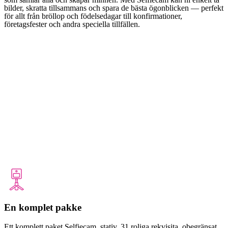
bilder, skratta tillsammans och spara de bästa ögonblicken — perfekt
för allt från bröllop och födelsedagar till konfirmationer,
företagsfester och andra speciella tillfällen.
Dag
/
Månad
/
år
Boka nu
En komplet pakke
Ett komplett paket Selfiecam, stativ, 31 roliga rekvisita, obegränsat