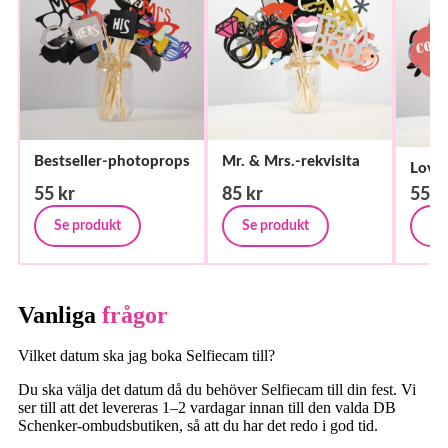
Bestseller-photoprops
Mr. & Mrs.-rekvisita
Love
55
kr
85
kr
55
k
Se produkt
Se produkt
Se
Vanliga
frågor
Vilket datum ska jag boka Selfiecam till?
Du ska välja det datum då du behöver Selfiecam till din fest. Vi
ser till att det levereras 1–2 vardagar innan till den valda DB
Schenker-ombudsbutiken, så att du har det redo i god tid.