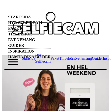
STARTSIDA
HYR SELFIECAM
PAKET
TILLBEHÖR
EVENEMANG
GUIDER
INSPIRATION
Hyr
HÄMTA DINA BILDER
Startsida
Paket
Tillbehör
Evenemang
Guider
Inspi
Selfiecam