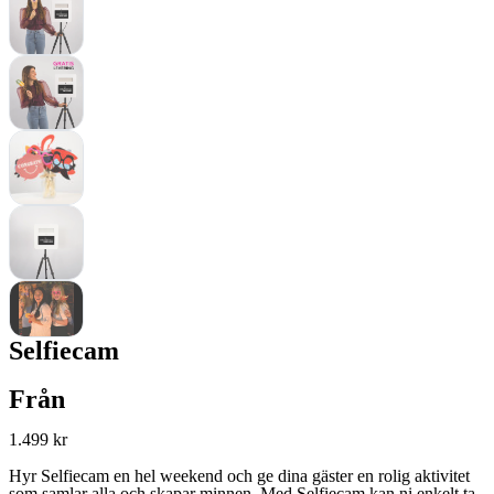
Selfiecam
Från
1.499
kr
Hyr Selfiecam en hel weekend och ge dina gäster en rolig aktivitet
som samlar alla och skapar minnen. Med Selfiecam kan ni enkelt ta